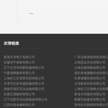
....
友情链接
香港丰泽电子有限公司
广东汕尾源振保险有限
安徽浩宇保险有限公司
云南高达文化有限公司
辽宁庄河市利辉机械有限公司
云南识相保险有限公司
宁夏海网建材有限公司
湖北孝感黛隆科技有限
上海松江区诺萱贸易有限公司
甘肃展鹏贸易有限公司
天津河北区华盛机械有限公司
台湾探音科技有限公司
湖南开福区宏达金融有限公司
上海松江区鼎峰文化有
甘肃正源建材有限公司
青海丰泽服务有限公司
辽宁沈阳市润达新能源有限公司
新疆升妙建筑有限公司
江西丰瑞金融有限公司
贵州永兴新材料有限公